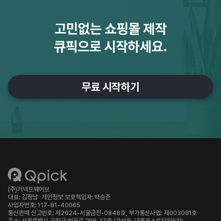
고민없는 쇼핑몰 제작
큐픽으로 시작하세요.
무료 시작하기
(주)커넥트웨이브
대표: 김정남
개인정보 보호책임자: 백승준
사업자번호: 117-81-40065
통신판매 신고번호: 제2024-서울금천-0848호, 부가통신사업: 제003081호
주소: 서울특별시 금천구 벚꽃로 298, 17층 (가산동, 대륭포스트타워6차)